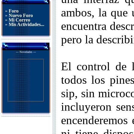
ambos, la que 
»
Foro
»
Nuevo Foro
»
Mi Correo
encuentra descr
»
Mis Actividades...
pero la describi
--- Novedades ---
El control de 
todos los pines
sip, sin microc
incluyeron sen
encenderemos e
ni tiene dispo