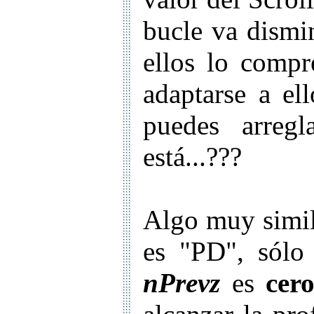
bucle va dismi
ellos lo compr
adaptarse a el
puedes arreg
está...???
Algo muy simil
es "PD", sólo
nPrevz
es
cer