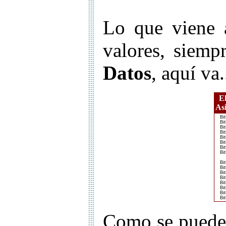
Lo que viene a
valores, siemp
Datos
, aquí va.
E
As
BitE
BitE
BitE
BitE
BitE
BitE
BitE
BitE
BitE
BitE
BitE
BitE
BitE
BitE
BitE
BitE
Como se puede v