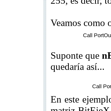
255, es decir, t
Veamos como o
Call PortOu
Suponte que
n
quedaría así...
Call Po
En este ejempl
matriz BitEjeX