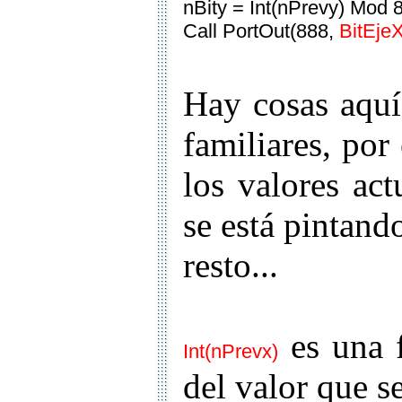
nBity = Int(nPrevy) Mod 
Call PortOut(888,
BitEjeX
Hay cosas aquí
familiares, po
los valores ac
se está pintand
resto...
es una f
Int(nPrevx)
del valor que 