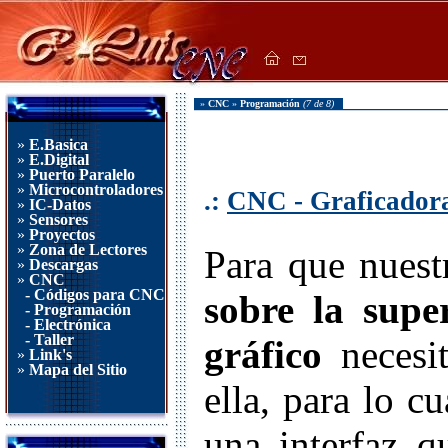
»
CNC
»
Programación
(7 de 8)
»
E.Basica
»
E.Digital
»
Puerto Paralelo
»
Microcontroladores
.:
CNC - Graficadora
»
IC-Datos
»
Sensores
»
Proyectos
»
Zona de Lectores
Para que nues
»
Descargas
»
CNC
- Códigos para CNC
sobre la super
- Programación
- Electrónica
- Taller
gráfico
necesi
»
Link's
»
Mapa del Sitio
ella, para lo c
una interfaz q