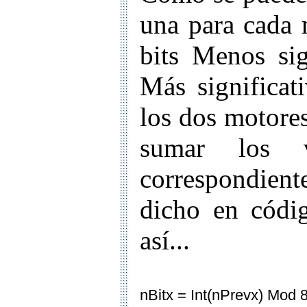
una para cada 
bits Menos sig
Más significat
los dos motores
sumar los v
correspondient
dicho en códi
así...
nBitx = Int(nPrevx) Mod 