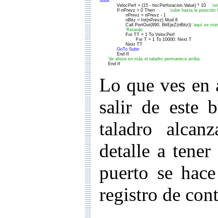
Subir:

            VelocPerf = (15 - hscPerforacion.Value) * 10    
've
            If nPrevz > 0 Then          
'sube hasta la posición 
                  nPrevz = nPrevz - 1

                  nBitz = Int(nPrevz) Mod 8

                  Call PortOut(890, BitEjeZ(nBitz)) 
'aquí se man
'Retardo
                  For TT = 1 To VelocPerf

                         For T = 1 To 10000: Next T

                  Next TT

GoTo Subir
            End If

'de ahora en más el taladro permanece arriba
      End If
Lo que ves en a
salir de este 
taladro alcan
detalle a tener
puerto se hace
registro de cont