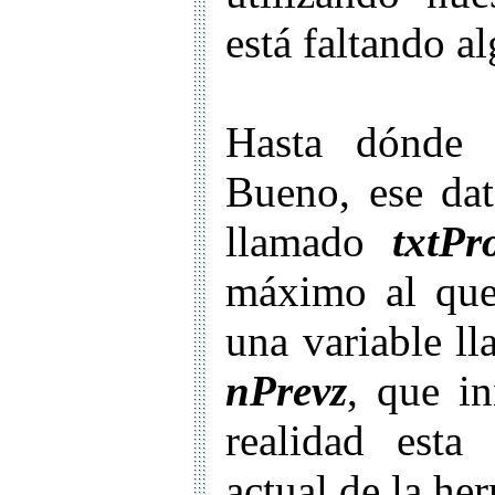
está faltando al
Hasta dónde d
Bueno, ese dat
llamado
txtPr
máximo al que 
una variable l
nPrevz
, que i
realidad esta
actual de la he