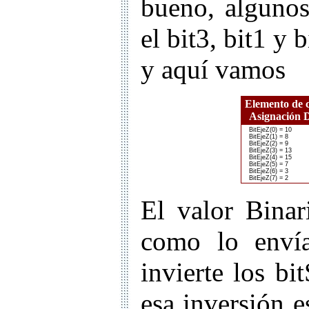
bueno, algunos
el bit3, bit1 y 
y aquí vamos
Elemento de 
Asignación 
BitEjeZ(0) = 10
BitEjeZ(1) = 8
BitEjeZ(2) = 9
BitEjeZ(3) = 13
BitEjeZ(4) = 15
BitEjeZ(5) = 7
BitEjeZ(6) = 3
BitEjeZ(7) = 2
El valor Binar
como lo envía
invierte los bi
esa inversión e