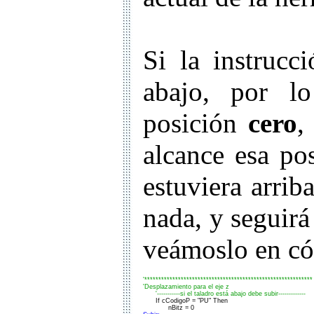
Si la instrucc
abajo, por l
posición
cero
,
alcance esa po
estuviera arrib
nada, y seguirá
veámoslo en có
'************************************************************

'Desplazamiento para el eje z

      '-----------si el taladro está abajo debe subir-------------