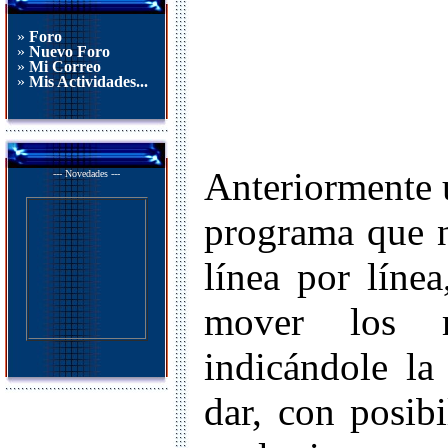
»
Foro
»
Nuevo Foro
»
Mi Correo
»
Mis Actividades...
Anteriormente u
--- Novedades ---
programa que n
línea por línea
mover los m
indicándole la
dar, con posib