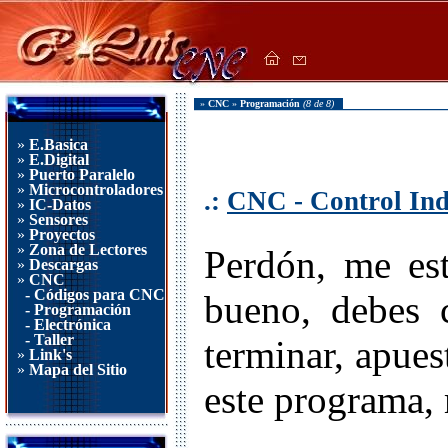
»
CNC
»
Programación
(8 de 8)
»
E.Basica
»
E.Digital
»
Puerto Paralelo
»
Microcontroladores
.:
CNC - Control Ind
»
IC-Datos
»
Sensores
»
Proyectos
»
Zona de Lectores
Perdón, me es
»
Descargas
»
CNC
- Códigos para CNC
bueno, debes 
- Programación
- Electrónica
- Taller
terminar, apues
»
Link's
»
Mapa del Sitio
este programa, 