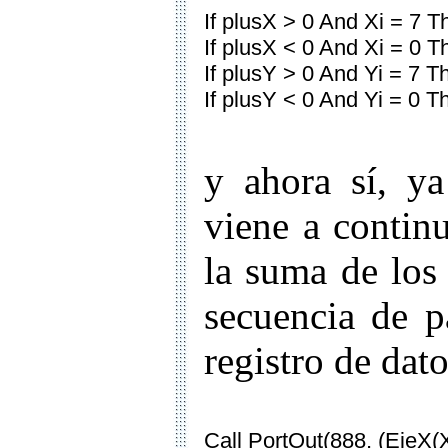
If plusX > 0 And Xi = 7 T
If plusX < 0 And Xi = 0 T
If plusY > 0 And Yi = 7 T
If plusY < 0 And Yi = 0 T
y ahora sí, y
viene a contin
la suma de los
secuencia de p
registro de dat
Call PortOut(888, (EjeX(X