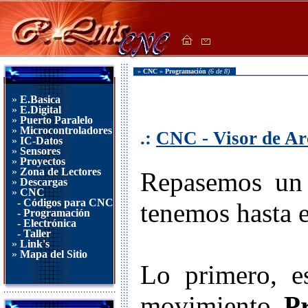
»
CNC
»
Programación
(6 de 8)
»
E.Basica
»
E.Digital
»
Puerto Paralelo
»
Microcontroladores
.:
CNC - Visor de Ar
»
IC-Datos
»
Sensores
»
Proyectos
»
Zona de Lectores
Repasemos un 
»
Descargas
»
CNC
- Códigos para CNC
tenemos hasta 
- Programación
- Electrónica
- Taller
»
Link's
»
Mapa del Sitio
Lo primero, e
movimiento
P