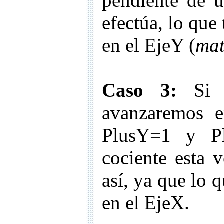
pendiente de u
efectúa, lo que
en el EjeY (
mat
Caso 3:
Si x
avanzaremos e
PlusY=1 y Pl
cociente esta v
así, ya que lo 
en el EjeX.