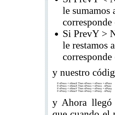
le sumamos a
corresponde
Si PrevY > 
le restamos 
corresponde
y nuestro códig
      If nPrevx < nNewX Then nPrevx = nPrevx + nPlusx

      If nPrevx > nNewX Then nPrevx = nPrevx - nPlusx

      If nPrevy < nNewY Then nPrevy = nPrevy + nPlusy

      If nPrevy > nNewY Then nPrevy = nPrevy - nPlusy
y Ahora llegó
que cuando el 