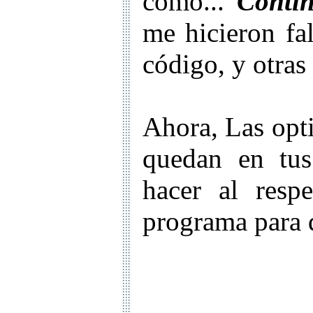
como...
Conti
me hicieron fa
código, y otras
Ahora, Las opt
quedan en tu
hacer al resp
programa para q