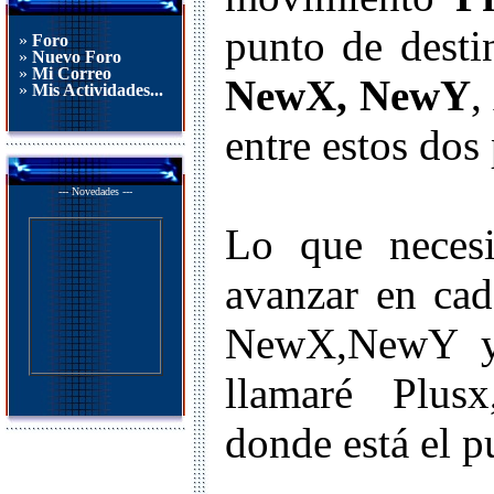
punto de desti
»
Foro
»
Nuevo Foro
»
Mi Correo
NewX, NewY
,
»
Mis Actividades...
entre estos do
--- Novedades ---
Lo que necesi
avanzar en cad
NewX,NewY y a
llamaré Plusx
donde está el p