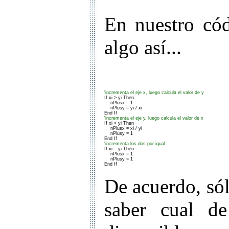
En nuestro có
algo así...
'incrementa el eje x, luego calcula el valor de y
    nPlusx = 1

    nPlusy = yi / xi

'incrementa el eje y, luego calcula el valor de x
    nPlusx = xi / yi

    nPlusy = 1

'incrementa los dos por igual
    nPlusx = 1

    nPlusy = 1

End If
De acuerdo, sól
saber cual d