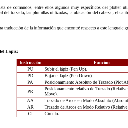
ista de comandos, entre ellos algunos muy específicos del plotter ut
al del trazado, las plumillas utilizadas, la ubicación del cabezal, el c
a traducción de la información que encontré respecto a este lenguaje grá
del Lápiz:
Instrucción
Función
PU
Subir el lápiz (Pen Up).
PD
Bajar el lápiz (Pen Down)
PA
Posicionamiento Absoluto de Trazado (Plot Ab
Posicionamiento relativo de Trazado (Relativ
PR
Move).
AA
Trazado de Arcos en Modo Absoluto (Absolute
AR
Trazado de Arcos en Modo Relativo (Relative 
CI
Círculo.