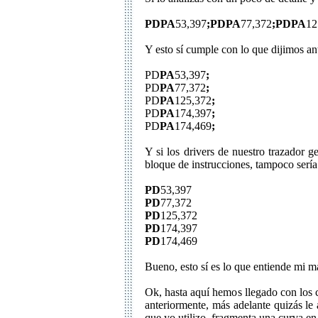
PDPA
53,397
;PDPA
77,372
;PDPA
12
Y esto sí cumple con lo que dijimos an
PD
PA
53,397
;
PD
PA
77,372
;
PD
PA
125,372
;
PD
PA
174,397
;
PD
PA
174,469
;
Y si los drivers de nuestro trazador 
bloque de instrucciones, tampoco sería
PD
53,397
PD
77,372
PD
125,372
PD
174,397
PD
174,469
Bueno, esto sí es lo que entiende mi m
Ok, hasta aquí hemos llegado con los c
anteriormente, más adelante quizás le 
que yo utilizo, fragmenta una curva en 