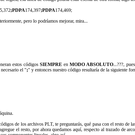
5,372
;PDPA
174,397
;PDPA
174,469;
teriormente, pero lo podríamos mejorar, mira...
generan estos códigos
SIEMPRE
en
MODO ABSOLUTO
...???, pue
 necesario el "
;
" y entonces nuestro código resultaría de la siguiente for
áquina.
ódigos de los archivos PLT, te preguntarás, qué pasa con el resto de las
agregue el resto, por ahora quedamos aquí, respecto al trazado de arcos
sus componentes lineales, algo así...