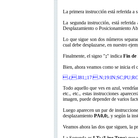
La primera instrucción está referida a s
La segunda instrucción, está referid
Desplazamiento o Posicionamiento Abs
Lo que sigue son dos números separado
cual debe desplazarse, en nuestro ejem
Finalmente, el signo "
;
" indica
Fin de
Bien, ahora veamos como se inicia el c
.(;.I81;;17:.N;19:IN;SC;PU;R
Todo aquello que ves en azul, vendrían
etc., etc., estas instrucciones apare
imagen, puede depender de varios facto
Luego aparecen un par de instruccion
desplazamiento
PA0,0;
, y según la in
Veamos ahora las dos que siguen, la p
La Segunda es
LT;
(
Line Type
) que 