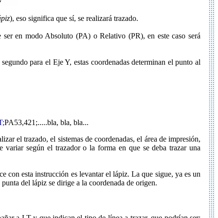
ápiz
), eso significa que sí, se realizará trazado.
e ser en modo Absoluto (PA) o Relativo (PR), en este caso será
segundo para el Eje Y, estas coordenadas determinan el punto al
T;
PA53,421;.....bla, bla, bla...
izar el trazado, el sistemas de coordenadas, el área de impresión,
de variar según el trazador o la forma en que se deba trazar una
e con esta instrucción es levantar el lápiz. La que sigue, ya es un
la punta del lápiz se dirige a la coordenada de origen.
ar a LT y que indican el tipo de línea a trazar, que podrían ser;