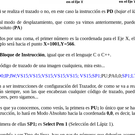
i se realiza el trazado o no, en este caso la instrucción es
PD
(
bajar el l
a al modo de desplazamiento, que como ya vimos anteriormente, pued
oluto (
PA
)
s por una coma, el primer número es la coordenada para el Eje X, el 
plo será hacia el punto
X=1001,Y=566
.
 Bloque de Instrucción
, igual que en el lenguaje C o C++.
ódigo de trazado de una imagen cualquiera, mira esto...
O0;IP;IW;VS15;VS15;VS15;VS15;VS15; VS15;SP1;
PU;PA0,0;
SP1;L
 a ser instrucciones de configuración del Trazador, de como se va a real
cerán siempre, son las que encabezan cualquier código de trazado, pue
res, pero sigamos...
es que ya conocemos, como verás, la primera es
PU;
lo único que se hac
strucción, lo hará en Modo Absoluto hacia la coordenada
0,0
, es decir, 
rimera de ellas
SP1;
es
Select Pen 1
(Selección del Lápiz 1).
vendría a ser Tipo de línea, hay un par de números que deberían acompañ