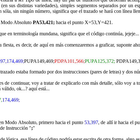
o (en sus distintas variedades), simples segmentos separados por un es
 sóla, sin ningún número, significa que el trazado se hará con línea llen
en Modo Absoluto
PA53,421;
hacia el punto X=53,Y=421.
ue en terminología mundana, significa que el código continúa, jejeje...
 fiesta, es decir, de aquí en más comenzaremos a graficar, suponte aho
97,174,469;
PUPA149,469;
PDPA101,566;
PUPA125,372;
PDPA149,397
e trazado estaba formado por dos instrucciones (pares de letras) y dos 
nes de continuar, voy a tratar de explicarlo con más detalle, sólo voy a 
válido, ok...? aquí está...
,
174,469;
e en Modo Absoluto, primero hacia el punto
53,397
, de allí ir hacia el p
de Instrucción "
;
"
de lógica, esa línea de código podría estar escrita de otra forma, algo así