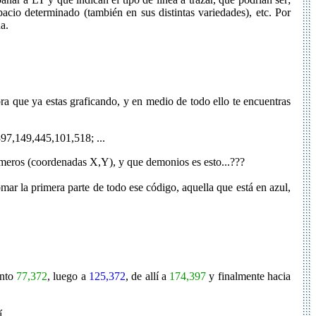
pacio determinado (también en sus distintas variedades), etc. Por
a.
ra que ya estas graficando, y en medio de todo ello te encuentras
,149,445,101,518; ...
números (coordenadas X,Y), y que demonios es esto...???
tomar la primera parte de todo ese código, aquella que está en azul,
unto
77,372
, luego a
125,372
, de allí a
174,397
y finalmente hacia
...