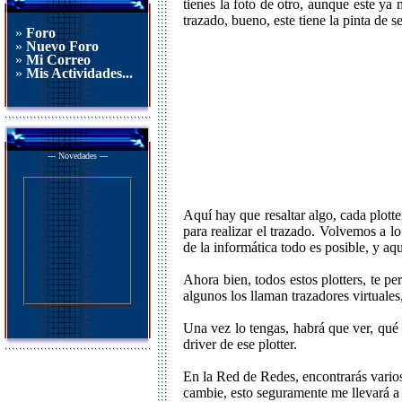
tienes la foto de otro, aunque este ya 
trazado, bueno, este tiene la pinta de s
»
Foro
»
Nuevo Foro
»
Mi Correo
»
Mis Actividades...
--- Novedades ---
Aquí hay que resaltar algo, cada plott
para realizar el trazado. Volvemos a l
de la informática todo es posible, y aq
Ahora bien, todos estos plotters, te pe
algunos los llaman trazadores virtuales
Una vez lo tengas, habrá que ver, qué 
driver de ese plotter.
En la Red de Redes, encontrarás varios,
cambie, esto seguramente me llevará a