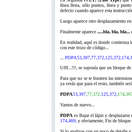
línea llena, sólo puntos, línea y punt
defecto cuando aparece esta instrucción
Luego aparece otro desplazamiento 
Finalmente aparece
.....bla, bla, bla...
q
En realidad, aquí es donde comienza la
con este trozo de código...
...
PDPA53,397,77,372,125,372,174,3
Ufff...!!!, se suponía que un bloque d
Para que no se te frustren las intensio
ya verás que para el resto, también será 
PDPA
53,397,
77,372,
125,372,
174,397
Vamos de nuevo...
PDPA
es Bajar el lápiz y desplazars
174,469;
y obviamente, Fin de bloque 
Si lo analizas con un poco de detalle y 