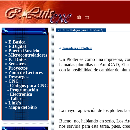
»
CNC
»
Códigos para CNC
(5 de 6)
»
E.Basica
»
E.Digital
.:
Trazadores o Plotters
»
Puerto Paralelo
»
Microcontroladores
»
IC-Datos
Un Plotter es como una impresora, con
»
Sensores
llamadas plumillas en AutoCAD, El cabe
»
Proyectos
con la posibillidad de cambiar de plumi
»
Zona de Lectores
»
Descargas
»
CNC
- Códigos para CNC
- Programación
- Electrónica
- Taller
»
Link's
»
Mapa del Sitio
La mayor aplicación de los plotters la e
Bueno, no, hablando en serio, Los Arq
nos serviría para esta tarea, pues, cr