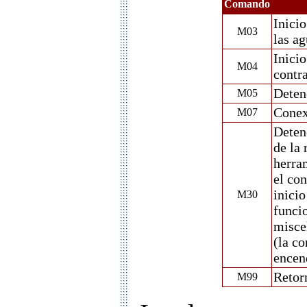
Comando
Inicio
M03
las ag
Inicio
M04
contra
Deten
M05
Conexi
M07
Deten
de la
herra
el con
inici
M30
funci
miscel
(la co
encen
Retor
M99