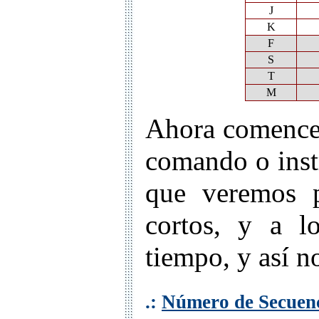
J
K
F
S
T
M
Ahora comencem
comando o inst
que veremos 
cortos, y a l
tiempo, y así n
.:
Número de Secuenc