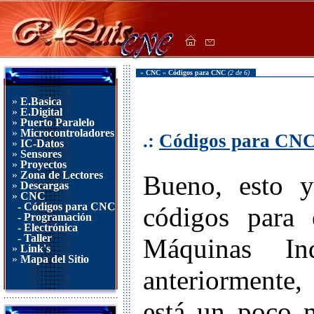
»
CNC
»
Códigos para CNC
(2 de 6)
»
E.Basica
»
E.Digital
»
Puerto Paralelo
»
Microcontroladores
.:
Códigos para CN
»
IC-Datos
»
Sensores
»
Proyectos
»
Zona de Lectores
Bueno, esto y
»
Descargas
»
CNC
- Códigos para CNC
códigos para
- Programación
- Electrónica
- Taller
Máquinas In
»
Link's
»
Mapa del Sitio
anteriormente,
está un poco 