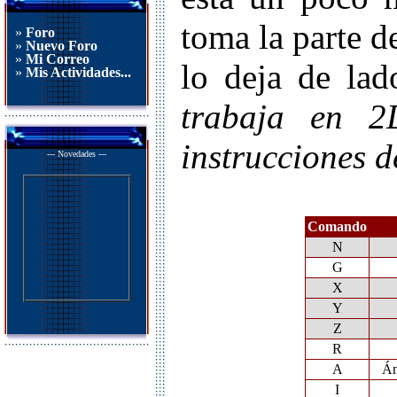
toma la parte de
»
Foro
»
Nuevo Foro
»
Mi Correo
lo deja de lad
»
Mis Actividades...
trabaja en 2
instrucciones 
--- Novedades ---
Comando
N
G
X
Y
Z
R
A
Ángu
I