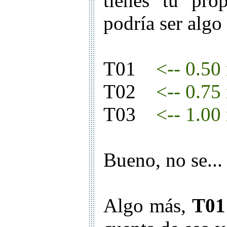
tienes tu pro
podría ser algo 
T01
<-- 0.50
T02
<-- 0.75
T03
<-- 1.00
Bueno, no se...
Algo más,
T01